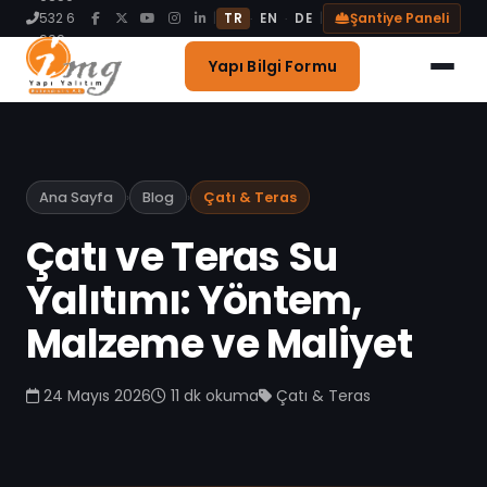
Blog
532 6
|
|
Şantiye Paneli
·
·
TR
EN
DE
999
İletişim
Yapı Bilgi Formu
Ana Sayfa
›
Blog
›
Çatı & Teras
Çatı ve Teras Su
Yalıtımı: Yöntem,
Malzeme ve Maliyet
24 Mayıs 2026
11 dk
okuma
Çatı & Teras