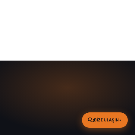
GÖNDER
BİZE ULAŞIN
▲