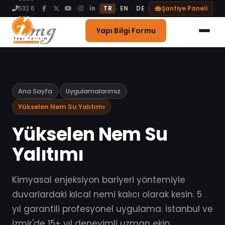
Blog
532 6
|
|
Şantiye Paneli
·
·
TR
EN
DE
999
İletişim
Yapı Bilgi Formu
Ana Sayfa
›
Uygulamalarımız
›
Yükselen Nem Su Yalıtımı
Yükselen Nem Su
Yalıtımı
Kimyasal enjeksiyon bariyeri yöntemiyle
duvarlardaki kılcal nemi kalıcı olarak kesin. 5
yıl garantili profesyonel uygulama. İstanbul ve
İzmir'de 15+ yıl deneyimli uzman ekip.