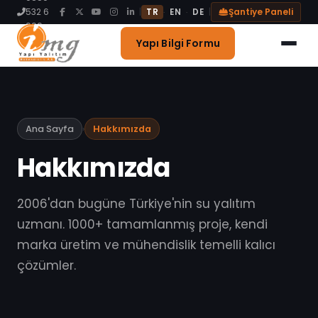
Blog
532 6
|
|
Şantiye Paneli
·
·
TR
EN
DE
999
İletişim
Yapı Bilgi Formu
Ana Sayfa
›
Hakkımızda
Hakkımızda
2006'dan bugüne Türkiye'nin su yalıtım
uzmanı. 1000+ tamamlanmış proje, kendi
marka üretim ve mühendislik temelli kalıcı
çözümler.