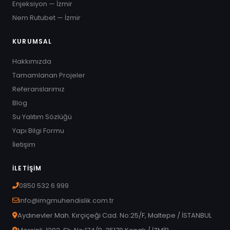
Enjeksiyon — İzmir
Nem Rutubet — İzmir
KURUMSAL
Hakkımızda
Tamamlanan Projeler
Referanslarımız
Blog
Su Yalıtım Sözlüğü
Yapı Bilgi Formu
İletişim
İLETIŞIM
0850 532 6 999
info@imgmuhendislik.com.tr
GÖNDER
Aydınevler Mah. Kırçiçeği Cad. No:25/F, Maltepe / İSTANBUL