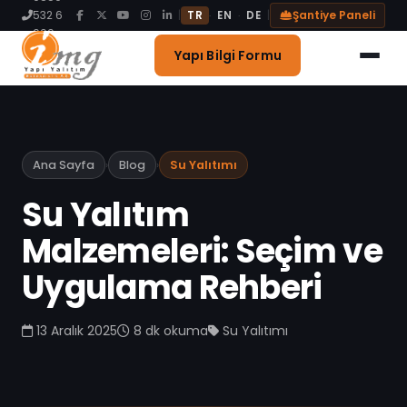
Blog
532 6
|
|
Şantiye Paneli
·
·
TR
EN
DE
999
İletişim
Yapı Bilgi Formu
Ana Sayfa
›
Blog
›
Su Yalıtımı
Su Yalıtım
Malzemeleri: Seçim ve
Uygulama Rehberi
13 Aralık 2025
8 dk
okuma
Su Yalıtımı