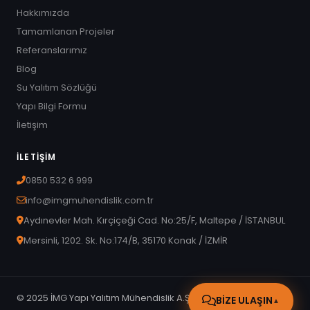
Hakkımızda
Tamamlanan Projeler
Referanslarımız
Blog
Su Yalıtım Sözlüğü
Yapı Bilgi Formu
İletişim
İLETIŞIM
0850 532 6 999
info@imgmuhendislik.com.tr
GÖNDER
Aydınevler Mah. Kırçiçeği Cad. No:25/F, Maltepe / İSTANBUL
Mersinli, 1202. Sk. No:174/B, 35170 Konak / İZMİR
© 2025 İMG Yapı Yalıtım Mühendislik A.Ş. Tüm hakları saklıdır.
BİZE ULAŞIN
▲