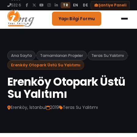
Blog
532 6
|
|
Şantiye Paneli
·
·
TR
EN
DE
999
İletişim
Yapı Bilgi Formu
Ana Sayfa
›
Tamamlanan Projeler
›
Teras Su Yalıtımı
›
Erenköy Otopark Üstü Su Yalıtımı
Erenköy Otopark Üstü
Su Yalıtımı
Erenköy
, İstanbul
2019
Teras Su Yalıtımı