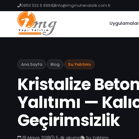
0850 532 6 999
|
info@imgmuhendislik.com.tr
Uygulamalar
Ana Sayfa
›
Blog
›
Su Yalıtımı
Kristalize Beto
Yalıtımı — Kalıc
Geçirimsizlik
19 Mayıs 2018
5 dk
okuma
Su Yalıtımı