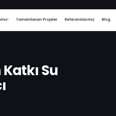
ımız
Tamamlanan Projeler
Referanslarımız
Blog
▾
n Katkı Su
ı