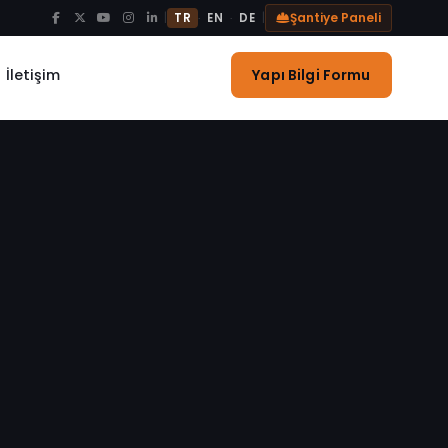
|
|
Şantiye Paneli
·
·
TR
EN
DE
Yapı Bilgi Formu
İletişim